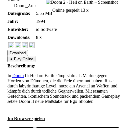
Doom_2.rar
Online gespielt:
13 x
Dateigröße:
5.55 MB
Jahr:
1994
Entwikler:
id Software
Downloads:
8 x
Download
➧ Play Online
Beschreibung:
In
Doom
II: Hell on Earth kämpfst du als Marine gegen
Horden von Dämonen, die die Erde überrannt haben. Rase
durch labyrinthartige Level, nutze ein Arsenal an Waffen und
kämpfe dich durch tödliche Gegnerwellen. Mit rasanten
Gefechten, ikonischem Soundtrack und packendem Gameplay
setzte Doom II neue Maßstäbe für Ego-Shooter.
Im Browser spielen