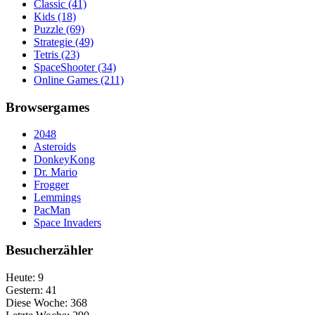
Classic
(41)
Kids
(18)
Puzzle
(69)
Strategie
(49)
Tetris
(23)
SpaceShooter
(34)
Online Games
(211)
Browsergames
2048
Asteroids
DonkeyKong
Dr. Mario
Frogger
Lemmings
PacMan
Space Invaders
Besucherzähler
Heute:
9
Gestern:
41
Diese Woche:
368