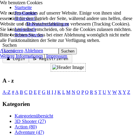
Wir benutzen Cookies
Startseite
Wir nutzen Cookies auf unserer Website. Einige von ihnen sind
Programme
essenziell für den Betrieb der Seite, während andere uns helfen, diese
Impressum
Website und die Nutzererfahrung zu verbessern (Tracking Cookies).
Datenschutzerklärung
Sie können selbst entscheiden, ob Sie die Cookies zulassen möchten.
Linktausch
Bitte beachten Sie, dass bei einer Ablehnung womöglich nicht mehr
Browsergames
alle Funktionalitäten der Seite zur Verfügung stehen.
Suchen
Akzeptieren
Ablehnen
Suchen
Weitere Informationen
|
Impressum
👤 Login
📝 Registrieren
A - z
A-Z
#
A
B
C
D
E
F
G
H
I
J
K
L
M
N
O
P
Q
R
S
T
U
V
W
X
Y
Z
Kategorien
Kategorienübersicht
3D Shooter
(27)
Action
(80)
Adventure
(47)