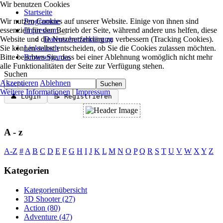
Wir benutzen Cookies
Startseite
Wir nutzen Cookies auf unserer Website. Einige von ihnen sind
Programme
essenziell für den Betrieb der Seite, während andere uns helfen, diese
Impressum
Website und die Nutzererfahrung zu verbessern (Tracking Cookies).
Datenschutzerklärung
Sie können selbst entscheiden, ob Sie die Cookies zulassen möchten.
Linktausch
Bitte beachten Sie, dass bei einer Ablehnung womöglich nicht mehr
Browsergames
alle Funktionalitäten der Seite zur Verfügung stehen.
Suchen
Akzeptieren
Ablehnen
Suchen
Weitere Informationen
|
Impressum
👤 Login
📝 Registrieren
A - z
A-Z
#
A
B
C
D
E
F
G
H
I
J
K
L
M
N
O
P
Q
R
S
T
U
V
W
X
Y
Z
Kategorien
Kategorienübersicht
3D Shooter
(27)
Action
(80)
Adventure
(47)