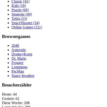
Classic
(41)
Kids
(18)
Puzzle
(69)
Strategie
(49)
Tetris
(23)
SpaceShooter
(34)
Online Games
(211)
Browsergames
2048
Asteroids
DonkeyKong
Dr. Mario
Frogger
Lemmings
PacMan
Space Invaders
Besucherzähler
Heute:
44
Gestern:
62
Diese Woche:
208