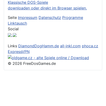
Klassische DOS-Spiele
downloaden oder direkt im Browser spielen.
Seite
Impressum
Datenschutz
Programme
Linktausch
Social
Links
DiamondDogHamm.de
all-inkl.com
phoca.cz
ExpressVPN
© 2026 FreeDosGames.de