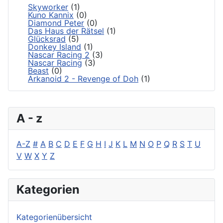
Skyworker
(1)
Kuno Kannix
(0)
Diamond Peter
(0)
Das Haus der Rätsel
(1)
Glücksrad
(5)
Donkey Island
(1)
Nascar Racing 2
(3)
Nascar Racing
(3)
Beast
(0)
Arkanoid 2 - Revenge of Doh
(1)
A - z
A-Z
#
A
B
C
D
E
F
G
H
I
J
K
L
M
N
O
P
Q
R
S
T
U
V
W
X
Y
Z
Kategorien
Kategorienübersicht