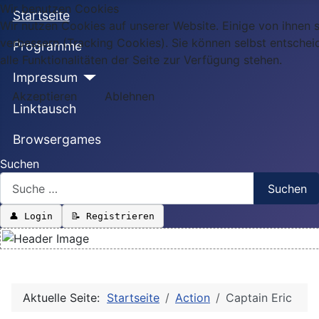
Wir benutzen Cookies
Startseite
Wir nutzen Cookies auf unserer Website. Einige von ihnen s
verbessern (Tracking Cookies). Sie können selbst entschei
Programme
alle Funktionalitäten der Seite zur Verfügung stehen.
Impressum
Akzeptieren
Ablehnen
Linktausch
Browsergames
Suchen
Suchen
👤 Login
📝 Registrieren
Aktuelle Seite:
Startseite
Action
Captain Eric