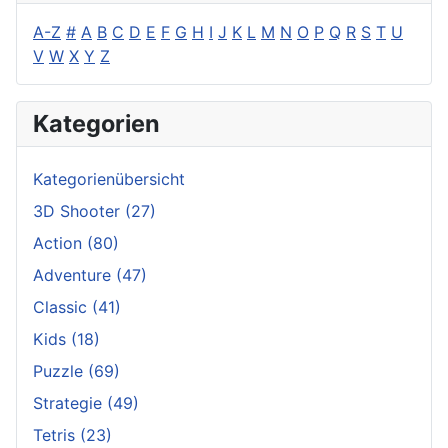
A-Z
#
A
B
C
D
E
F
G
H
I
J
K
L
M
N
O
P
Q
R
S
T
U
V
W
X
Y
Z
Kategorien
Kategorienübersicht
3D Shooter
(27)
Action
(80)
Adventure
(47)
Classic
(41)
Kids
(18)
Puzzle
(69)
Strategie
(49)
Tetris
(23)