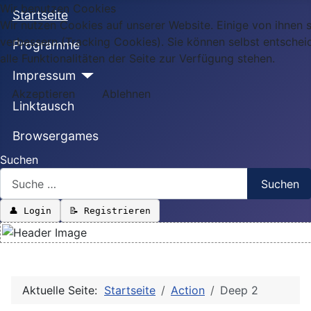
Wir benutzen Cookies
Startseite
Wir nutzen Cookies auf unserer Website. Einige von ihnen s
verbessern (Tracking Cookies). Sie können selbst entschei
Programme
alle Funktionalitäten der Seite zur Verfügung stehen.
Impressum
Akzeptieren
Ablehnen
Linktausch
Browsergames
Suchen
Suchen
👤 Login
📝 Registrieren
Aktuelle Seite:
Startseite
Action
Deep 2