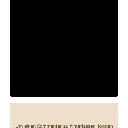
Bewertung
: 0 / 0 Stimme
Nur registrierte und angemeldete Benutzer dürfen eine Bewertung
durchführen.
Um einen Kommentar zu hinterlassen, loggen