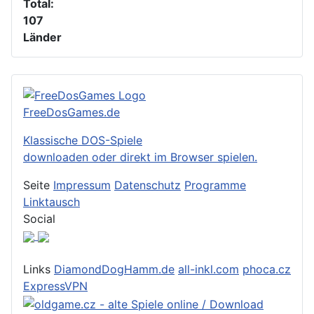
Total:
107
Länder
FreeDosGames.de
Klassische DOS-Spiele
downloaden oder direkt im Browser spielen.
Seite
Impressum
Datenschutz
Programme
Linktausch
Social
Links
DiamondDogHamm.de
all-inkl.com
phoca.cz
ExpressVPN