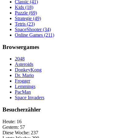
Classic
(41)
Kids
(18)
Puzzle
(69)
Strategie
(49)
Tetris
(23)
SpaceShooter
(34)
Online Games
(211)
Browsergames
2048
Asteroids
DonkeyKong
Dr. Mario
Frogger
Lemmings
PacMan
Space Invaders
Besucherzähler
Heute:
16
Gestern:
57
Diese Woche:
237