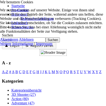
Wir benutzen Cookies
Startseite
Wir nutzen Cookies auf unserer Website. Einige von ihnen sind
Programme
essenziell für den Betrieb der Seite, während andere uns helfen, diese
Impressum
Website und die Nutzererfahrung zu verbessern (Tracking Cookies).
Datenschutzerklärung
Sie können selbst entscheiden, ob Sie die Cookies zulassen möchten.
Linktausch
Bitte beachten Sie, dass bei einer Ablehnung womöglich nicht mehr
Browsergames
alle Funktionalitäten der Seite zur Verfügung stehen.
Suchen
Akzeptieren
Ablehnen
Suchen
Weitere Informationen
|
Impressum
👤 Login
📝 Registrieren
A - z
A-Z
#
A
B
C
D
E
F
G
H
I
J
K
L
M
N
O
P
Q
R
S
T
U
V
W
X
Y
Z
Kategorien
Kategorienübersicht
3D Shooter
(27)
Action
(80)
Adventure
(47)