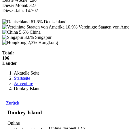
Letzte Woche:
290
Dieser Monat:
327
Dieses Jahr:
14.707
61,8%
Deutschland
10,9%
Vereinigte Staaten von Ame
5,6%
China
3,6%
Singapur
2,3%
Hongkong
Total:
106
Länder
Aktuelle Seite:
Startseite
Adventure
Donkey Island
Zurück
Donkey Island
Online
Online gespielt:
12 x