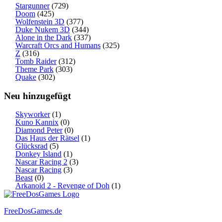
Stargunner
(729)
Doom
(425)
Wolfenstein 3D
(377)
Duke Nukem 3D
(344)
Alone in the Dark
(337)
Warcraft Orcs and Humans
(325)
Z
(316)
Tomb Raider
(312)
Theme Park
(303)
Quake
(302)
Neu hinzugefügt
Skyworker
(1)
Kuno Kannix
(0)
Diamond Peter
(0)
Das Haus der Rätsel
(1)
Glücksrad
(5)
Donkey Island
(1)
Nascar Racing 2
(3)
Nascar Racing
(3)
Beast
(0)
Arkanoid 2 - Revenge of Doh
(1)
FreeDosGames.de