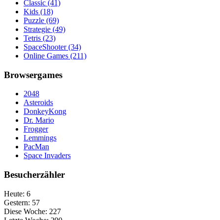
Classic
(41)
Kids
(18)
Puzzle
(69)
Strategie
(49)
Tetris
(23)
SpaceShooter
(34)
Online Games
(211)
Browsergames
2048
Asteroids
DonkeyKong
Dr. Mario
Frogger
Lemmings
PacMan
Space Invaders
Besucherzähler
Heute:
6
Gestern:
57
Diese Woche:
227