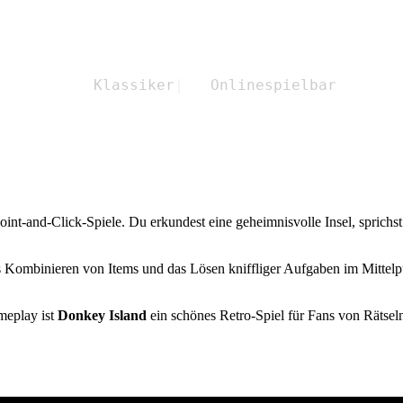
388
Klassiker
|
211
Online
spielbar
Point-and-Click-Spiele. Du erkundest eine geheimnisvolle Insel, sprichs
Kombinieren von Items und das Lösen kniffliger Aufgaben im Mittelpu
meplay ist
Donkey Island
ein schönes Retro-Spiel für Fans von Rätsel