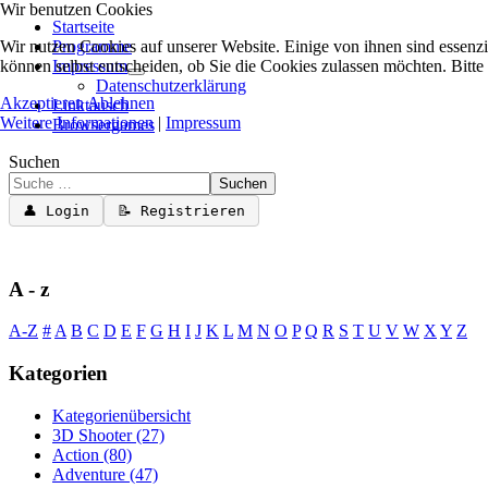
Wir benutzen Cookies
Startseite
Wir nutzen Cookies auf unserer Website. Einige von ihnen sind essenzi
Programme
können selbst entscheiden, ob Sie die Cookies zulassen möchten. Bitte
Impressum
Datenschutzerklärung
Akzeptieren
Ablehnen
Linktausch
Weitere Informationen
|
Impressum
Browsergames
Suchen
Suchen
👤 Login
📝 Registrieren
A - z
A-Z
#
A
B
C
D
E
F
G
H
I
J
K
L
M
N
O
P
Q
R
S
T
U
V
W
X
Y
Z
Kategorien
Kategorienübersicht
3D Shooter
(27)
Action
(80)
Adventure
(47)