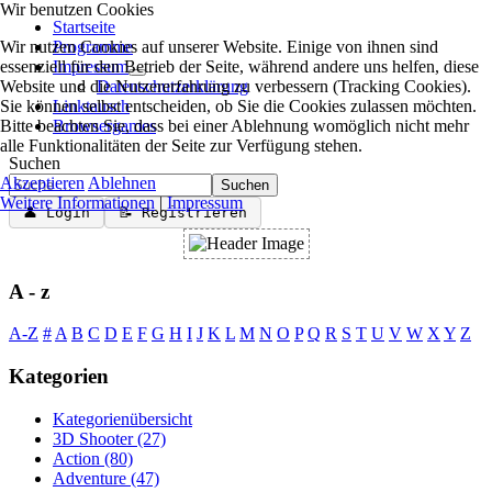
Wir benutzen Cookies
Startseite
Wir nutzen Cookies auf unserer Website. Einige von ihnen sind
Programme
essenziell für den Betrieb der Seite, während andere uns helfen, diese
Impressum
Website und die Nutzererfahrung zu verbessern (Tracking Cookies).
Datenschutzerklärung
Sie können selbst entscheiden, ob Sie die Cookies zulassen möchten.
Linktausch
Bitte beachten Sie, dass bei einer Ablehnung womöglich nicht mehr
Browsergames
alle Funktionalitäten der Seite zur Verfügung stehen.
Suchen
Akzeptieren
Ablehnen
Suchen
Weitere Informationen
|
Impressum
👤 Login
📝 Registrieren
A - z
A-Z
#
A
B
C
D
E
F
G
H
I
J
K
L
M
N
O
P
Q
R
S
T
U
V
W
X
Y
Z
Kategorien
Kategorienübersicht
3D Shooter
(27)
Action
(80)
Adventure
(47)