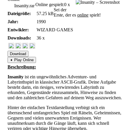
Online gespielt:
0 x
Insanity.rar
Sei der
Dateigröße:
57.25 kB
Erste, der es
online
spielt!
Jahr:
1990
Entwikler:
WIZARD GAMES
Downloads:
36 x
Download
➧ Play Online
Beschreibung:
Insanity
ist ein ungewöhnliches Adventure- und
Labyrinthspiel in klassischer ASCII-Grafik. Deine Aufgabe
besteht darin, ein riesiges, verwirrendes Labyrinth zu
erkunden, Gegenstände einzusammeln, Hinweise zu finden
und den zahlreichen Gefahren auf deinem Weg auszuweichen.
Hinter der einfachen Textdarstellung verbirgt sich ein
überraschend umfangreiches Spiel mit Rätseln, Geheimnissen,
Gegnern und vielen unerwarteten Ereignissen. Wer
unaufmerksam durch die Gänge läuft, kann sich schnell
verirren oder wichtige Hinweise übersehen.