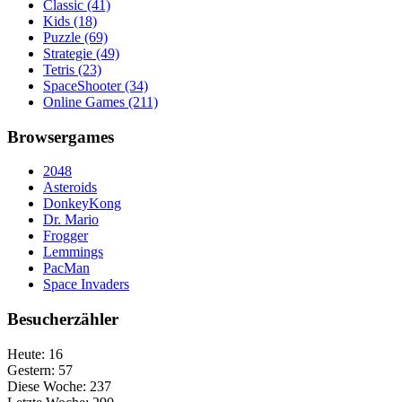
Classic
(41)
Kids
(18)
Puzzle
(69)
Strategie
(49)
Tetris
(23)
SpaceShooter
(34)
Online Games
(211)
Browsergames
2048
Asteroids
DonkeyKong
Dr. Mario
Frogger
Lemmings
PacMan
Space Invaders
Besucherzähler
Heute:
16
Gestern:
57
Diese Woche:
237