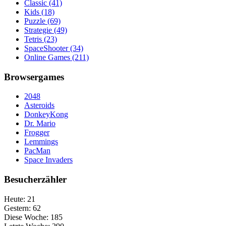
Classic
(41)
Kids
(18)
Puzzle
(69)
Strategie
(49)
Tetris
(23)
SpaceShooter
(34)
Online Games
(211)
Browsergames
2048
Asteroids
DonkeyKong
Dr. Mario
Frogger
Lemmings
PacMan
Space Invaders
Besucherzähler
Heute:
21
Gestern:
62
Diese Woche:
185