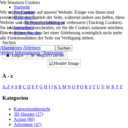
Wir benutzen Cookies
Startseite
Wir nutzen Cookies auf unserer Website. Einige von ihnen sind
Programme
essenziell für den Betrieb der Seite, während andere uns helfen, diese
Impressum
Website und die Nutzererfahrung zu verbessern (Tracking Cookies).
Datenschutzerklärung
Sie können selbst entscheiden, ob Sie die Cookies zulassen möchten.
Linktausch
Bitte beachten Sie, dass bei einer Ablehnung womöglich nicht mehr
Browsergames
alle Funktionalitäten der Seite zur Verfügung stehen.
Suchen
Akzeptieren
Ablehnen
Suchen
Weitere Informationen
|
Impressum
👤 Login
📝 Registrieren
A - z
A-Z
#
A
B
C
D
E
F
G
H
I
J
K
L
M
N
O
P
Q
R
S
T
U
V
W
X
Y
Z
Kategorien
Kategorienübersicht
3D Shooter
(27)
Action
(80)
Adventure
(47)