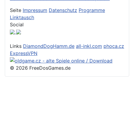
Seite
Impressum
Datenschutz
Programme
Linktausch
Social
Links
DiamondDogHamm.de
all-inkl.com
phoca.cz
ExpressVPN
© 2026 FreeDosGames.de