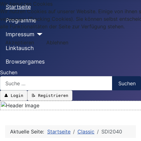
Wir benutzen Cookies
Startseite
Wir nutzen Cookies auf unserer Website. Einige von ihnen s
verbessern (Tracking Cookies). Sie können selbst entschei
Programme
alle Funktionalitäten der Seite zur Verfügung stehen.
Impressum
Akzeptieren
Ablehnen
Linktausch
Browsergames
Suchen
Suchen
👤 Login
📝 Registrieren
Aktuelle Seite:
Startseite
Classic
SDI2040