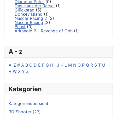
Diamond Peter
(0)
Das Haus der Rätsel
(1)
Glücksrad
(5)
Donkey Island
(1)
Nascar Racing 2
(3)
Nascar Racing
(3)
Beast
(0)
Arkanoid 2 - Revenge of Doh
(1)
A - z
A-Z
#
A
B
C
D
E
F
G
H
I
J
K
L
M
N
O
P
Q
R
S
T
U
V
W
X
Y
Z
Kategorien
Kategorienübersicht
3D Shooter
(27)