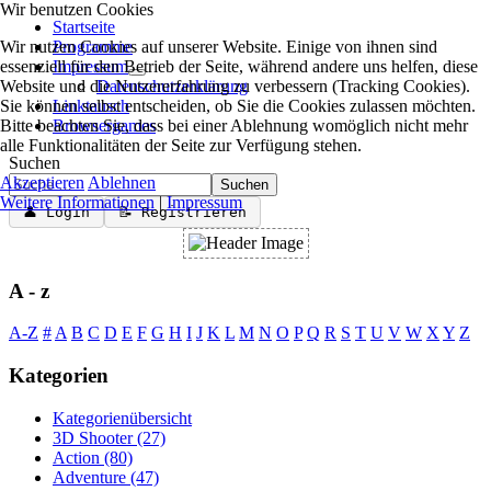
Wir benutzen Cookies
Startseite
Wir nutzen Cookies auf unserer Website. Einige von ihnen sind
Programme
essenziell für den Betrieb der Seite, während andere uns helfen, diese
Impressum
Website und die Nutzererfahrung zu verbessern (Tracking Cookies).
Datenschutzerklärung
Sie können selbst entscheiden, ob Sie die Cookies zulassen möchten.
Linktausch
Bitte beachten Sie, dass bei einer Ablehnung womöglich nicht mehr
Browsergames
alle Funktionalitäten der Seite zur Verfügung stehen.
Suchen
Akzeptieren
Ablehnen
Suchen
Weitere Informationen
|
Impressum
👤 Login
📝 Registrieren
A - z
A-Z
#
A
B
C
D
E
F
G
H
I
J
K
L
M
N
O
P
Q
R
S
T
U
V
W
X
Y
Z
Kategorien
Kategorienübersicht
3D Shooter
(27)
Action
(80)
Adventure
(47)