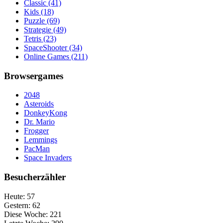
Classic
(41)
Kids
(18)
Puzzle
(69)
Strategie
(49)
Tetris
(23)
SpaceShooter
(34)
Online Games
(211)
Browsergames
2048
Asteroids
DonkeyKong
Dr. Mario
Frogger
Lemmings
PacMan
Space Invaders
Besucherzähler
Heute:
57
Gestern:
62
Diese Woche:
221