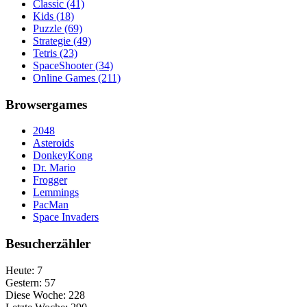
Classic
(41)
Kids
(18)
Puzzle
(69)
Strategie
(49)
Tetris
(23)
SpaceShooter
(34)
Online Games
(211)
Browsergames
2048
Asteroids
DonkeyKong
Dr. Mario
Frogger
Lemmings
PacMan
Space Invaders
Besucherzähler
Heute:
7
Gestern:
57
Diese Woche:
228