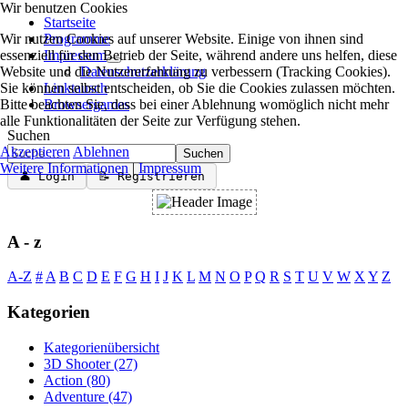
Wir benutzen Cookies
Startseite
Wir nutzen Cookies auf unserer Website. Einige von ihnen sind
Programme
essenziell für den Betrieb der Seite, während andere uns helfen, diese
Impressum
Website und die Nutzererfahrung zu verbessern (Tracking Cookies).
Datenschutzerklärung
Sie können selbst entscheiden, ob Sie die Cookies zulassen möchten.
Linktausch
Bitte beachten Sie, dass bei einer Ablehnung womöglich nicht mehr
Browsergames
alle Funktionalitäten der Seite zur Verfügung stehen.
Suchen
Akzeptieren
Ablehnen
Suchen
Weitere Informationen
|
Impressum
👤 Login
📝 Registrieren
A - z
A-Z
#
A
B
C
D
E
F
G
H
I
J
K
L
M
N
O
P
Q
R
S
T
U
V
W
X
Y
Z
Kategorien
Kategorienübersicht
3D Shooter
(27)
Action
(80)
Adventure
(47)