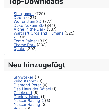
Top-Downloads
Stargunner
(729)
Doom
(425)
Wolfenstein 3D
(377)
Duke Nukem 3D
(344)
Alone in the Dark
(337)
Warcraft Orcs and Humans
(325)
Z
(316)
Tomb Raider
(312)
Theme Park
(303)
Quake
(302)
Neu hinzugefügt
Skyworker
(1)
Kuno Kannix
(0)
Diamond Peter
(0)
Das Haus der Rätsel
(1)
Glücksrad
(5)
Donkey Island
(1)
Nascar Racing 2
(3)
Nascar Racing
(3)
Beast
(0)