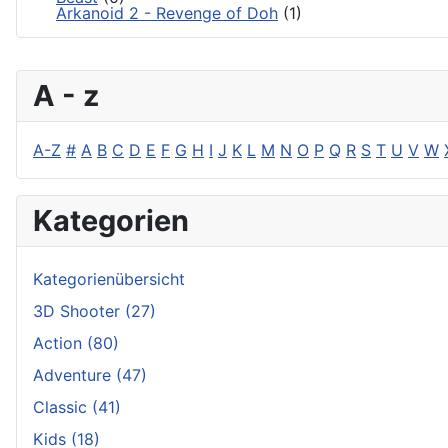
Arkanoid 2 - Revenge of Doh
(1)
A - z
A-Z
#
A
B
C
D
E
F
G
H
I
J
K
L
M
N
O
P
Q
R
S
T
U
V
W
Kategorien
Kategorienübersicht
3D Shooter
(27)
Action
(80)
Adventure
(47)
Classic
(41)
Kids
(18)