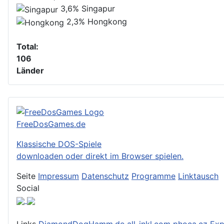
3,6%
Singapur
2,3%
Hongkong
Total:
106
Länder
FreeDosGames.de
Klassische DOS-Spiele
downloaden oder direkt im Browser spielen.
Seite
Impressum
Datenschutz
Programme
Linktausch
Social