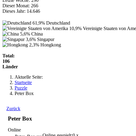
Letzte Woche:
290
Dieser Monat:
266
Dieses Jahr:
14.646
61,9%
Deutschland
10,9%
Vereinigte Staaten von Ame
5,6%
China
3,6%
Singapur
2,3%
Hongkong
Total:
106
Länder
Aktuelle Seite:
Startseite
Puzzle
Peter Box
Zurück
Peter Box
Online
Online gespielt:
0 x