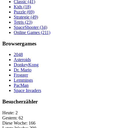
Classic
(41)
Kids
(18)
Puzzle
(69)
Strategie
(49)
Tetris
(23)
SpaceShooter
(34)
Online Games
(211)
Browsergames
2048
Asteroids
DonkeyKong
Dr. Mario
Frogger
Lemmings
PacMan
Space Invaders
Besucherzähler
Heute:
2
Gestern:
62
Diese Woche:
166