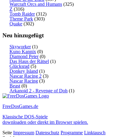
Warcraft Orcs and Humans
(325)
Z
(316)
Tomb Raider
(312)
Theme Park
(303)
Quake
(302)
Neu hinzugefügt
Skyworker
(1)
Kuno Kannix
(0)
Diamond Peter
(0)
Das Haus der Rätsel
(1)
Glücksrad
(5)
Donkey Island
(1)
Nascar Racing 2
(3)
Nascar Racing
(3)
Beast
(0)
Arkanoid 2 - Revenge of Doh
(1)
FreeDosGames.de
Klassische DOS-Spiele
downloaden oder direkt im Browser spielen.
Seite
Impressum
Datenschutz
Programme
Linktausch