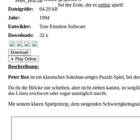
Peter_Box.rar
Sei der Erste, der es
online
spielt!
Dateigröße:
64.29 kB
Jahr:
1994
Entwikler:
True Emotion Software
Downloads:
32 x
Download
➧ Play Online
Beschreibung:
Peter Box
ist ein klassisches Sokoban-artiges Puzzle-Spiel, bei de
Da du die Blöcke nur schieben, aber nicht ziehen kannst, ist sorgf
das Lösen erschwert oder sogar unmöglich macht.
Mit seinem klaren Spielprinzip, dem steigenden Schwierigkeitsgr