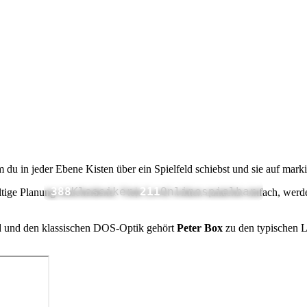
m du in jeder Ebene Kisten über ein Spielfeld schiebst und sie auf marki
388
Klassiker
|
211
Online
spielbar
ältige Planung entscheidend. Viele Level wirken zunächst einfach, werd
ad und den klassischen DOS-Optik gehört
Peter Box
zu den typischen L