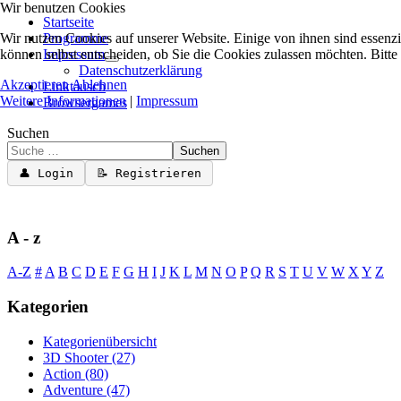
Wir benutzen Cookies
Startseite
Wir nutzen Cookies auf unserer Website. Einige von ihnen sind essenzi
Programme
können selbst entscheiden, ob Sie die Cookies zulassen möchten. Bitte
Impressum
Datenschutzerklärung
Akzeptieren
Ablehnen
Linktausch
Weitere Informationen
|
Impressum
Browsergames
Suchen
Suchen
👤 Login
📝 Registrieren
A - z
A-Z
#
A
B
C
D
E
F
G
H
I
J
K
L
M
N
O
P
Q
R
S
T
U
V
W
X
Y
Z
Kategorien
Kategorienübersicht
3D Shooter
(27)
Action
(80)
Adventure
(47)