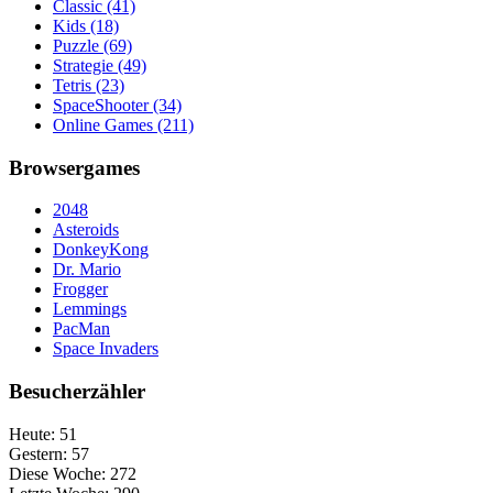
Classic
(41)
Kids
(18)
Puzzle
(69)
Strategie
(49)
Tetris
(23)
SpaceShooter
(34)
Online Games
(211)
Browsergames
2048
Asteroids
DonkeyKong
Dr. Mario
Frogger
Lemmings
PacMan
Space Invaders
Besucherzähler
Heute:
51
Gestern:
57
Diese Woche:
272