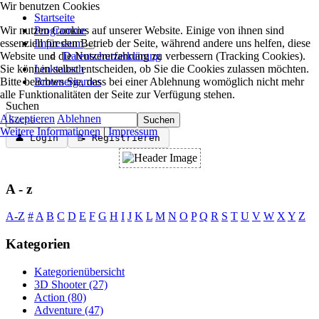
Wir benutzen Cookies
Startseite
Wir nutzen Cookies auf unserer Website. Einige von ihnen sind
Programme
essenziell für den Betrieb der Seite, während andere uns helfen, diese
Impressum
Website und die Nutzererfahrung zu verbessern (Tracking Cookies).
Datenschutzerklärung
Sie können selbst entscheiden, ob Sie die Cookies zulassen möchten.
Linktausch
Bitte beachten Sie, dass bei einer Ablehnung womöglich nicht mehr
Browsergames
alle Funktionalitäten der Seite zur Verfügung stehen.
Suchen
Akzeptieren
Ablehnen
Suchen
Weitere Informationen
|
Impressum
👤 Login
📝 Registrieren
A - z
A-Z
#
A
B
C
D
E
F
G
H
I
J
K
L
M
N
O
P
Q
R
S
T
U
V
W
X
Y
Z
Kategorien
Kategorienübersicht
3D Shooter
(27)
Action
(80)
Adventure
(47)