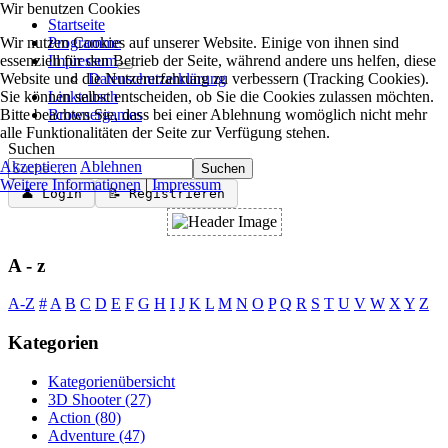
Wir benutzen Cookies
Startseite
Wir nutzen Cookies auf unserer Website. Einige von ihnen sind
Programme
essenziell für den Betrieb der Seite, während andere uns helfen, diese
Impressum
Website und die Nutzererfahrung zu verbessern (Tracking Cookies).
Datenschutzerklärung
Sie können selbst entscheiden, ob Sie die Cookies zulassen möchten.
Linktausch
Bitte beachten Sie, dass bei einer Ablehnung womöglich nicht mehr
Browsergames
alle Funktionalitäten der Seite zur Verfügung stehen.
Suchen
Akzeptieren
Ablehnen
Suchen
Weitere Informationen
|
Impressum
👤 Login
📝 Registrieren
A - z
A-Z
#
A
B
C
D
E
F
G
H
I
J
K
L
M
N
O
P
Q
R
S
T
U
V
W
X
Y
Z
Kategorien
Kategorienübersicht
3D Shooter
(27)
Action
(80)
Adventure
(47)