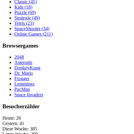
Classic
(41)
Kids
(18)
Puzzle
(69)
Strategie
(49)
Tetris
(23)
SpaceShooter
(34)
Online Games
(211)
Browsergames
2048
Asteroids
DonkeyKong
Dr. Mario
Frogger
Lemmings
PacMan
Space Invaders
Besucherzähler
Heute:
26
Gestern:
41
Diese Woche:
385