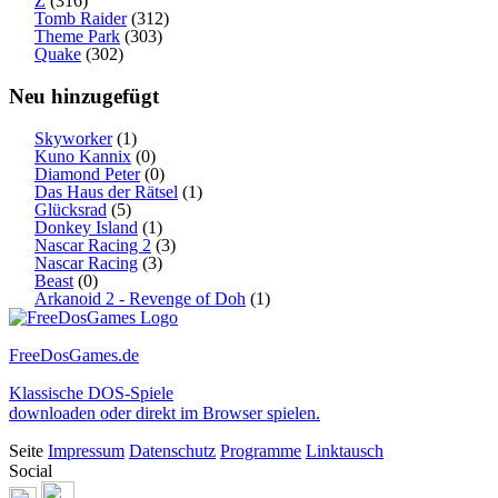
Z
(316)
Tomb Raider
(312)
Theme Park
(303)
Quake
(302)
Neu hinzugefügt
Skyworker
(1)
Kuno Kannix
(0)
Diamond Peter
(0)
Das Haus der Rätsel
(1)
Glücksrad
(5)
Donkey Island
(1)
Nascar Racing 2
(3)
Nascar Racing
(3)
Beast
(0)
Arkanoid 2 - Revenge of Doh
(1)
FreeDosGames.de
Klassische DOS-Spiele
downloaden oder direkt im Browser spielen.
Seite
Impressum
Datenschutz
Programme
Linktausch
Social