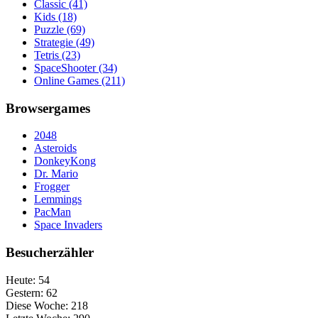
Classic
(41)
Kids
(18)
Puzzle
(69)
Strategie
(49)
Tetris
(23)
SpaceShooter
(34)
Online Games
(211)
Browsergames
2048
Asteroids
DonkeyKong
Dr. Mario
Frogger
Lemmings
PacMan
Space Invaders
Besucherzähler
Heute:
54
Gestern:
62
Diese Woche:
218