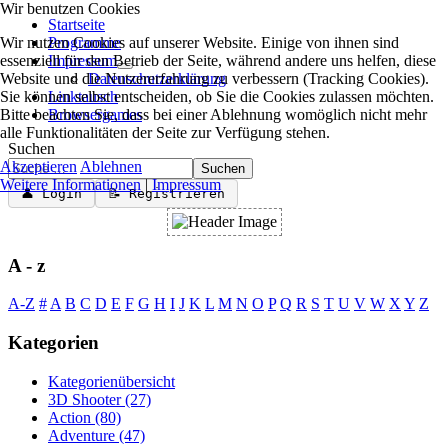
Wir benutzen Cookies
Startseite
Wir nutzen Cookies auf unserer Website. Einige von ihnen sind
Programme
essenziell für den Betrieb der Seite, während andere uns helfen, diese
Impressum
Website und die Nutzererfahrung zu verbessern (Tracking Cookies).
Datenschutzerklärung
Sie können selbst entscheiden, ob Sie die Cookies zulassen möchten.
Linktausch
Bitte beachten Sie, dass bei einer Ablehnung womöglich nicht mehr
Browsergames
alle Funktionalitäten der Seite zur Verfügung stehen.
Suchen
Akzeptieren
Ablehnen
Suchen
Weitere Informationen
|
Impressum
👤 Login
📝 Registrieren
A - z
A-Z
#
A
B
C
D
E
F
G
H
I
J
K
L
M
N
O
P
Q
R
S
T
U
V
W
X
Y
Z
Kategorien
Kategorienübersicht
3D Shooter
(27)
Action
(80)
Adventure
(47)