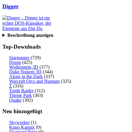
Digger
Beschreibung anzeigen
Top-Downloads
Stargunner
(729)
Doom
(425)
Wolfenstein 3D
(377)
Duke Nukem 3D
(344)
Alone in the Dark
(337)
Warcraft Orcs and Humans
(325)
Z
(316)
Tomb Raider
(312)
Theme Park
(303)
Quake
(302)
Neu hinzugefügt
Skyworker
(1)
Kuno Kannix
(0)
Diamond Peter
(0)