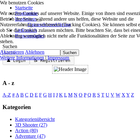
Wir benutzen Cookies
Startseite
Wir nutzen Cookies auf unserer Website. Einige von ihnen sind essenzie
Programme
Betrieb der Seite, während andere uns helfen, diese Website und die
Impressum
Nutzererfahrung zu verbessern (Tracking Cookies). Sie können selbst 
Datenschutzerklärung
ob Sie die Cookies zulassen möchten. Bitte beachten Sie, dass bei eine
Linktausch
Ablehnung womöglich nicht mehr alle Funktionalitäten der Seite zur 
Browsergames
stehen.
Suchen
Akzeptieren
Ablehnen
Suchen
Weitere Informationen
|
Impressum
👤 Login
📝 Registrieren
A - z
A-Z
#
A
B
C
D
E
F
G
H
I
J
K
L
M
N
O
P
Q
R
S
T
U
V
W
X
Y
Z
Kategorien
Kategorienübersicht
3D Shooter
(27)
Action
(80)
Adventure
(47)