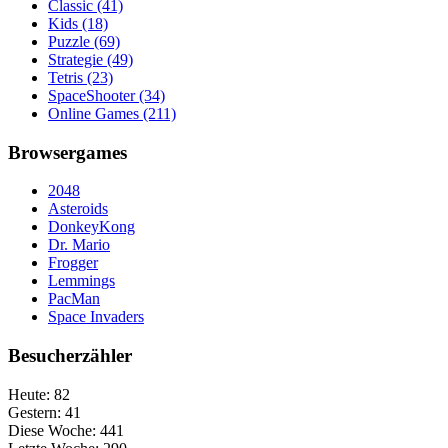
Classic
(41)
Kids
(18)
Puzzle
(69)
Strategie
(49)
Tetris
(23)
SpaceShooter
(34)
Online Games
(211)
Browsergames
2048
Asteroids
DonkeyKong
Dr. Mario
Frogger
Lemmings
PacMan
Space Invaders
Besucherzähler
Heute:
82
Gestern:
41
Diese Woche:
441