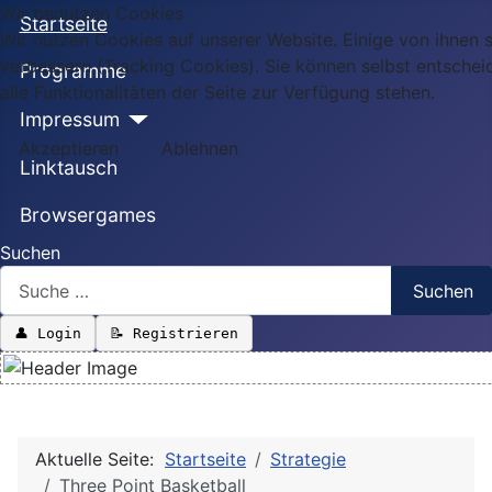
Wir benutzen Cookies
Startseite
Wir nutzen Cookies auf unserer Website. Einige von ihnen s
verbessern (Tracking Cookies). Sie können selbst entschei
Programme
alle Funktionalitäten der Seite zur Verfügung stehen.
Impressum
Akzeptieren
Ablehnen
Linktausch
Browsergames
Suchen
Suchen
👤 Login
📝 Registrieren
Aktuelle Seite:
Startseite
Strategie
Three Point Basketball