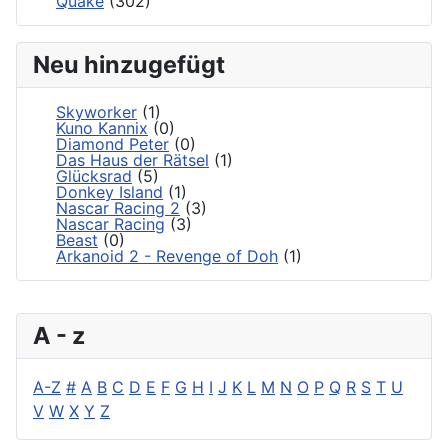
Quake
(302)
Neu hinzugefügt
Skyworker
(1)
Kuno Kannix
(0)
Diamond Peter
(0)
Das Haus der Rätsel
(1)
Glücksrad
(5)
Donkey Island
(1)
Nascar Racing 2
(3)
Nascar Racing
(3)
Beast
(0)
Arkanoid 2 - Revenge of Doh
(1)
A - z
A-Z
#
A
B
C
D
E
F
G
H
I
J
K
L
M
N
O
P
Q
R
S
T
U
V
W
X
Y
Z