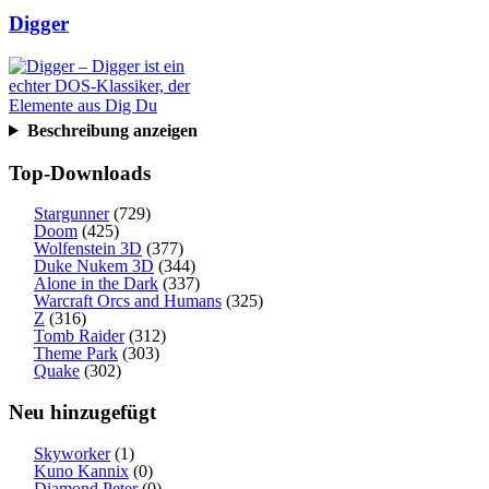
Digger
Beschreibung anzeigen
Top-Downloads
Stargunner
(729)
Doom
(425)
Wolfenstein 3D
(377)
Duke Nukem 3D
(344)
Alone in the Dark
(337)
Warcraft Orcs and Humans
(325)
Z
(316)
Tomb Raider
(312)
Theme Park
(303)
Quake
(302)
Neu hinzugefügt
Skyworker
(1)
Kuno Kannix
(0)
Diamond Peter
(0)