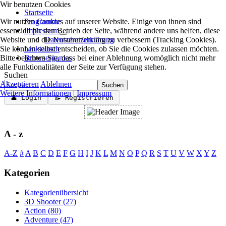
Wir benutzen Cookies
Startseite
Wir nutzen Cookies auf unserer Website. Einige von ihnen sind
Programme
essenziell für den Betrieb der Seite, während andere uns helfen, diese
Impressum
Website und die Nutzererfahrung zu verbessern (Tracking Cookies).
Datenschutzerklärung
Sie können selbst entscheiden, ob Sie die Cookies zulassen möchten.
Linktausch
Bitte beachten Sie, dass bei einer Ablehnung womöglich nicht mehr
Browsergames
alle Funktionalitäten der Seite zur Verfügung stehen.
Suchen
Akzeptieren
Ablehnen
Suchen
Weitere Informationen
|
Impressum
👤 Login
📝 Registrieren
A - z
A-Z
#
A
B
C
D
E
F
G
H
I
J
K
L
M
N
O
P
Q
R
S
T
U
V
W
X
Y
Z
Kategorien
Kategorienübersicht
3D Shooter
(27)
Action
(80)
Adventure
(47)