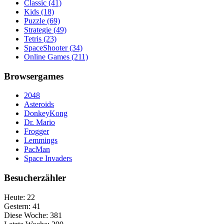
Classic
(41)
Kids
(18)
Puzzle
(69)
Strategie
(49)
Tetris
(23)
SpaceShooter
(34)
Online Games
(211)
Browsergames
2048
Asteroids
DonkeyKong
Dr. Mario
Frogger
Lemmings
PacMan
Space Invaders
Besucherzähler
Heute:
22
Gestern:
41
Diese Woche:
381