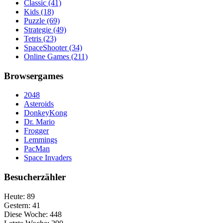
Classic
(41)
Kids
(18)
Puzzle
(69)
Strategie
(49)
Tetris
(23)
SpaceShooter
(34)
Online Games
(211)
Browsergames
2048
Asteroids
DonkeyKong
Dr. Mario
Frogger
Lemmings
PacMan
Space Invaders
Besucherzähler
Heute:
89
Gestern:
41
Diese Woche:
448