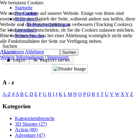
Wir benutzen Cookies
Startseite
Wir nutzen Cookies auf unserer Website. Einige von ihnen sind
Programme
essenziell für den Betrieb der Seite, während andere uns helfen, diese
Impressum
Website und die Nutzererfahrung zu verbessern (Tracking Cookies).
Datenschutzerklärung
Sie können selbst entscheiden, ob Sie die Cookies zulassen möchten.
Linktausch
Bitte beachten Sie, dass bei einer Ablehnung womöglich nicht mehr
Browsergames
alle Funktionalitäten der Seite zur Verfügung stehen.
Suchen
Akzeptieren
Ablehnen
Suchen
Weitere Informationen
|
Impressum
👤 Login
📝 Registrieren
A - z
A-Z
#
A
B
C
D
E
F
G
H
I
J
K
L
M
N
O
P
Q
R
S
T
U
V
W
X
Y
Z
Kategorien
Kategorienübersicht
3D Shooter
(27)
Action
(80)
Adventure
(47)